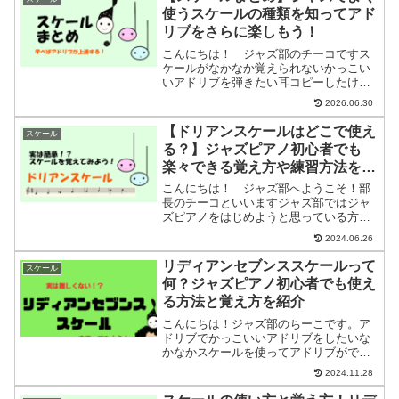
などを紹介していますジャ...
使うスケールの種類を知ってアド
リブをさらに楽しもう！
こんにちは！ ジャズ部のチーコですス
ケールがなかなか覚えられないかっこい
いアドリブを弾きたい耳コピーしたけど
アドリブに生かせないアドリブ上達のた
2026.06.30
めには名演奏を耳コピーして分析して自
分のものにしていくのが一番！自分のも
【ドリアンスケールはどこで使え
スケール
のにするにはスケールを知...
る？】ジャズピアノ初心者でも
楽々できる覚え方や練習方法を紹
介
こんにちは！ ジャズ部へようこそ！部
長のチーコといいますジャズ部ではジャ
ズピアノをはじめようと思っている方ジ
ャズピアノでセッションに参加したい方
2024.06.26
ジャズピアノをもっと楽しみたい方に分
かりやすくセッションで楽しめるように
リディアンセブンススケールって
スケール
なるまでの練習方法などを...
何？ジャズピアノ初心者でも使え
る方法と覚え方を紹介
こんにちは！ジャズ部のちーこです。ア
ドリブでかっこいいアドリブをしたいな
かなかスケールを使ってアドリブができ
ないスケールをつかったアドリブが自然
2024.11.28
にできるようになることがかっこよさの
ひとつ。しかしセッションでコード進行