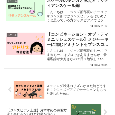
スケールの使い方と覚え方！リデ
スケール
に合わせてかっこいいスケ...
ィアンスケール編
こんにちは！ ジャズ部部長のチーコで
すジャズ部ではジャズピアノをはじめよ
うと思っている方ジャズピアノでセッシ
ョンに参加したい方ジャズピアノをもっ
2025.01.17
と楽しみたい方に分かりやすくセッショ
ンで楽しめるようになるまでの練習方法
【コンビネーション・オブ・ディ
スケール
などを紹介していますジャ...
ミニッシュスケール】メジャーキ
ーに進むドミナントセブンスコー
ドのところでアドリブ
こんにちは！ ジャズ部部長のちーこで
す※ちーこはプロではありませんが、音
楽理論が大好きなので日々勉強していま
すジャズピアノをはじめようと思ってい
2024.09.05
る方ジャズピアノでセッションに参加し
たい方ジャズピアノをもっと楽しみたい
方に分かりやすくセッショ...
スウィング以外のリズムが来た時どうす
る！？ジャズピアノでセッションをもっ
と楽しむために
【ジャズピアノ上達】おすすめの練習方
法！楽じゃないけど効果が出る♪