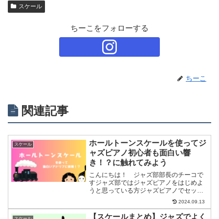
スケール
ちーこをフォローする
ちーこ
関連記事
ホールトーンスケールを使ってジ
スケール
ャズピアノ初心者も面白い響
き！？に触れてみよう
こんにちは！ ジャズ部部長のチーコで
すジャズ部ではジャズピアノをはじめよ
うと思っている方ジャズピアノでセッシ
ョンに参加したい方ジャズピアノをもっ
2024.09.13
と楽しみたい方に分かりやすくセッショ
ンで楽しめるようになるまでの練習方法
【スケールまとめ】ジャズでよく
スケール