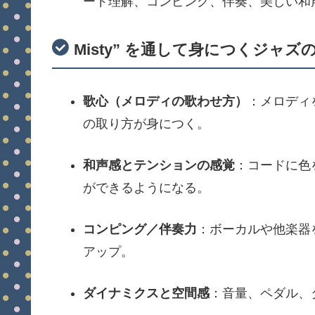
ード理解、コンピング、伴奏、美しい和
Misty” を通して身につくジャズ
歌心（メロディの歌わせ方）
：メロディ
の取り方が身につく。
和声感とテンションの感覚
：コードに色
ができるようになる。
コンピング／伴奏力
：ボーカルや他楽器
アップ。
ダイナミクスと空間感
：音量、ペダル、タ