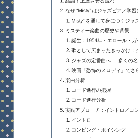
結論！上達させる流れ
なぜ “Misty” はジャズピアノ
Misty” を通して身につくジ
ミスティー楽曲の歴史や背景
誕生：1954年・エロール・
歌として広まったきっかけ：ジ
ジャズの定番曲へ — 多くの
映画「恐怖のメロディ」でさら
楽曲分析
コード進行の把握
コード進行分析
実践アプローチ：イントロ／コ
イントロ
コンピング・ボイシング