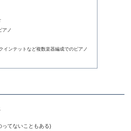
方
ピアノ
クインテットなど複数楽器編成でのピアノ
じ
のってないこともある)