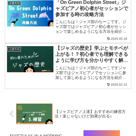
たい方ジャズピアノをもっと楽しみたい
「On Green Dolphin Street」ジ
上達方法
方に分かりやすくセッショ...
ャズピアノ初心者がセッションで
参加する時の攻略方法
こんにちは！ジャズ部のちーこです。ジ
ャズ部ではジャズピアノ初心者がセッシ
ョンで楽しめるようになる方法を紹介し
ています。セッションに参加したけど、
2025.05.16
どう演奏していいか分からないセッショ
ンに参加すると、聞いたことがあるけど
【ジャズの歴史】学ぶとモチベが
上達方法
どうやって演奏したらいい...
上がる！？初心者でも理解できる
ように学び方を分かりやすく解
説！
こんにちは！ジャズ部のちーこですジャ
ズ部ではジャズピアノでセッションに参
加して楽しめるようになる方法を紹介し
ています。 ジャズってどんな歴史がある
2025.02.12
の？ ジャズピアノを練習するモチベーシ
ョンが上がらないジャズには長い歴史が
ありますがセッション...
【ジャズピアノ上達】おすすめの練習方
法！楽じゃないけど効果が出る♪