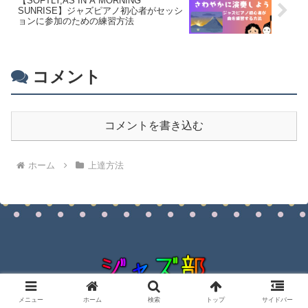
【SOFTLY,AS IN A MORNING
SUNRISE】ジャズピアノ初心者がセッシ
ョンに参加のための練習方法
コメント
コメントを書き込む
ホーム
上達方法
© 2020 ジャズ部.
メニュー
ホーム
検索
トップ
サイドバー