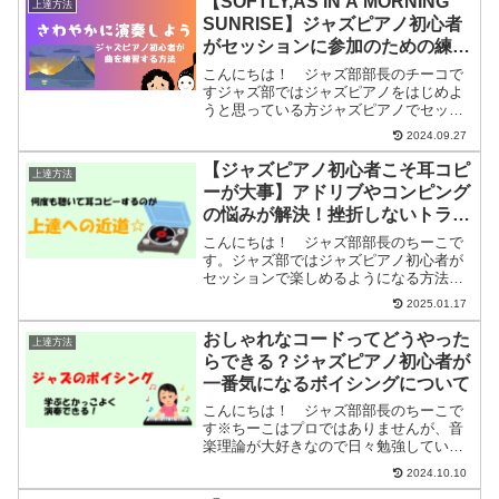
【SOFTLY,AS IN A MORNING
上達方法
ます。今回はジャズピアノ...
SUNRISE】ジャズピアノ初心者
がセッションに参加のための練習
方法
こんにちは！ ジャズ部部長のチーコで
すジャズ部ではジャズピアノをはじめよ
うと思っている方ジャズピアノでセッシ
ョンに参加したい方ジャズピアノをもっ
2024.09.27
と楽しみたい方に分かりやすくセッショ
ンで楽しめるようになるまでの練習方法
【ジャズピアノ初心者こそ耳コピ
上達方法
などを紹介しています今回...
ーが大事】アドリブやコンピング
の悩みが解決！挫折しないトラン
スクライブやコピー方法について
こんにちは！ ジャズ部部長のちーこで
解説
す。ジャズ部ではジャズピアノ初心者が
セッションで楽しめるようになる方法を
紹介します。ジャズピアノが上達しない
2025.01.17
ジャズって何を勉強したらいいの？実は
ジャズピアノは聴いて真似しないと上達
おしゃれなコードってどうやった
上達方法
しません。つまりは耳コピ...
らできる？ジャズピアノ初心者が
一番気になるボイシングについて
こんにちは！ ジャズ部部長のちーこで
す※ちーこはプロではありませんが、音
楽理論が大好きなので日々勉強していま
すジャズピアノをはじめようと思ってい
2024.10.10
る方ジャズピアノでセッションに参加し