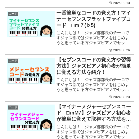
紹介しています。・コードを勉強してい
2025.02.13
るが、全然読めるようにならない・コー
ドが覚えられずジャズピアノをあきらめ
一番簡単なコードの覚え方！マイ
コード
ようとしているジャズピア...
ナーセブンスフラットファイブコ
ード □ｍ７(♭5)
こんにちは！ ジャズ部部長のチーコで
すジャズ部ではジャズピアノをはじめよ
うと思っている方ジャズピアノでセッシ
ョンに参加したい方ジャズピアノをもっ
2024.08.26
と楽しみたい方に分かりやすくセッショ
ンで楽しめるようになるまでの練習方法
【セブンスコードの覚え方や習得
コード
などを紹介しています今回...
方法】ジャズピアノ初心者が簡単
に覚える方法を紹介！
こんにちは！ ジャズ部部長のチーコで
すジャズ部ではジャズピアノをはじめよ
うと思っている方ジャズピアノでセッシ
ョンに参加したい方ジャズピアノをもっ
2024.08.23
と楽しみたい方に分かりやすくセッショ
ンで楽しめるようになるまでの練習方法
【マイナーメジャーセブンスコー
コード
などを紹介しています今回...
ド □ｍM7】ジャズピアノ初心者
が簡単に覚えて取得する方法を紹
介！
こんにちは！ ジャズ部部長のチーコで
すジャズ部ではジャズピアノをはじめよ
うと思っている方ジャズピアノでセッシ