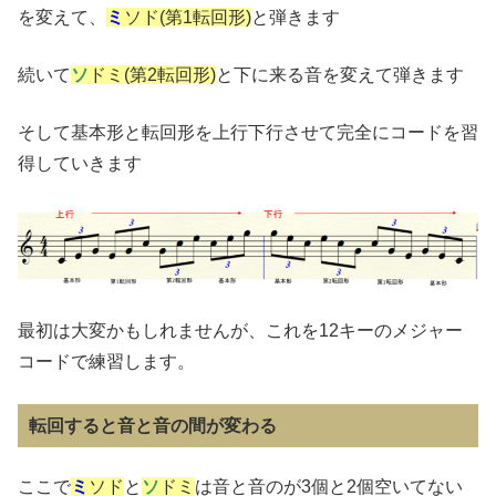
を変えて、
ミ
ソド(第1転回形)
と弾きます
続いて
ソ
ドミ(第2転回形)
と下に来る音を変えて弾きます
そして基本形と転回形を上行下行させて完全にコードを習
得していきます
最初は大変かもしれませんが、これを12キーのメジャー
コードで練習します。
転回すると音と音の間が変わる
ここで
ミ
ソド
と
ソ
ドミ
は音と音のが3個と2個空いてない